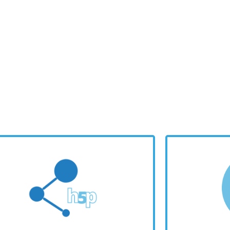
H5P
qu
qualsiasi sito compatibile con
contenu
contenuti senza interruzioni su
UTI
CONDIVIDI