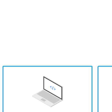
pubblicazione esistenti
nelle piattaforme di
contenuti HTML5 più ricco
CREA